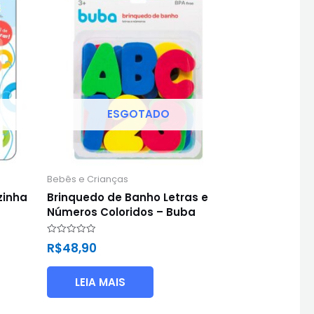
ESGOTADO
Bebês e Crianças
zinha
Brinquedo de Banho Letras e
Números Coloridos – Buba
Avaliação
R$
48,90
0
de
5
LEIA MAIS