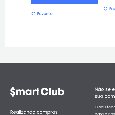
Fav
Favoritar
Não se e
sua com
O seu fee
Realizando compras
para o no