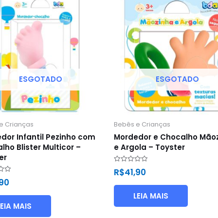
ESGOTADO
ESGOTADO
e Crianças
Bebês e Crianças
dor Infantil Pezinho com
Mordedor e Chocalho Mão
lho Blister Multicor –
e Argola – Toyster
er
Avaliação
R$
41,90
0
ão
,90
de
5
LEIA MAIS
LEIA MAIS