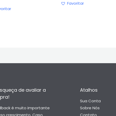
Favoritar
oritar
squeça de avaliar a
Atalhos
pra!
Sua Conta
dback é muito importante
Sobre Nós
sso crescimento. Caso
Contato