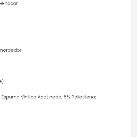
ê tocar.
 mordedor
e)
Espuma Vinílica Acetinada, 5% Polietileno;