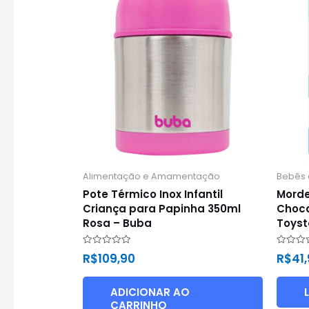
Alimentação e Amamentação
Bebês 
Pote Térmico Inox Infantil
Morde
Criança para Papinha 350ml
Choca
Rosa – Buba
Toyst
Avaliação
Avaliaç
R$
109,90
R$
41
0
0
de
de
5
5
ADICIONAR AO
CARRINHO