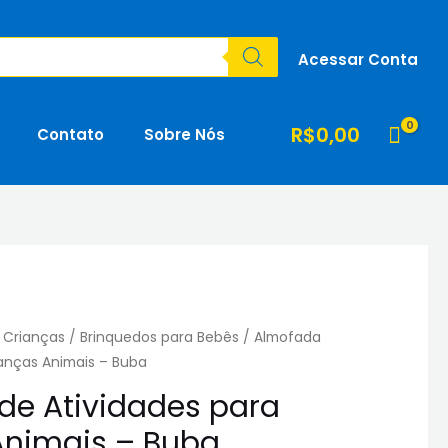
Acessar Conta
R$
0,00
Contato
Sobre Nós
 Crianças
/
Brinquedos para Bebês
/ Almofada
ianças Animais – Buba
de Atividades para
Animais – Buba