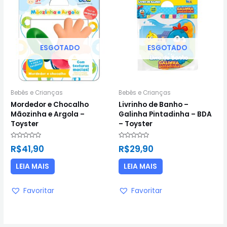
ESGOTADO
ESGOTADO
Bebês e Crianças
Bebês e Crianças
Mordedor e Chocalho
Livrinho de Banho –
Mãozinha e Argola –
Galinha Pintadinha – BDA
Toyster
– Toyster
Avaliação
Avaliação
R$
41,90
R$
29,90
0
0
de
de
5
5
LEIA MAIS
LEIA MAIS
Favoritar
Favoritar