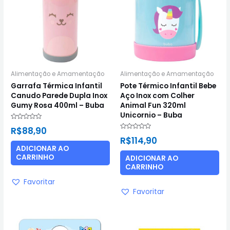
Alimentação e Amamentação
Alimentação e Amamentação
Garrafa Térmica Infantil
Pote Térmico Infantil Bebe
Canudo Parede Dupla Inox
Aço Inox com Colher
Gumy Rosa 400ml – Buba
Animal Fun 320ml
Unicornio – Buba
Avaliação
R$
88,90
0
Avaliação
de
R$
114,90
0
5
de
ADICIONAR AO
5
CARRINHO
ADICIONAR AO
CARRINHO
Favoritar
Favoritar