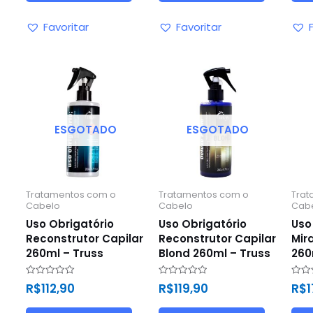
Favoritar
Favoritar
ESGOTADO
ESGOTADO
Tratamentos com o
Tratamentos com o
Trat
Cabelo
Cabelo
Cab
Uso Obrigatório
Uso Obrigatório
Uso
Reconstrutor Capilar
Reconstrutor Capilar
Mir
260ml – Truss
Blond 260ml – Truss
260
Avaliação
Avaliação
Avali
R$
112,90
R$
119,90
R$
1
0
0
0
de
de
de
5
5
5