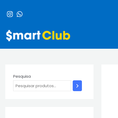
Ir
para
o
conteúdo
Pesquisa