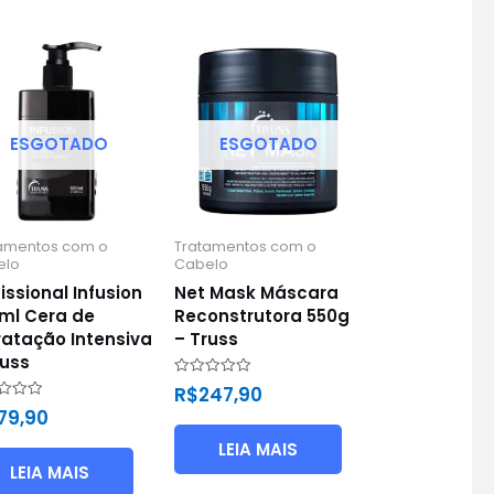
ESGOTADO
ESGOTADO
amentos com o
Tratamentos com o
elo
Cabelo
issional Infusion
Net Mask Máscara
ml Cera de
Reconstrutora 550g
ratação Intensiva
– Truss
russ
Avaliação
R$
247,90
0
ação
79,90
de
5
LEIA MAIS
LEIA MAIS