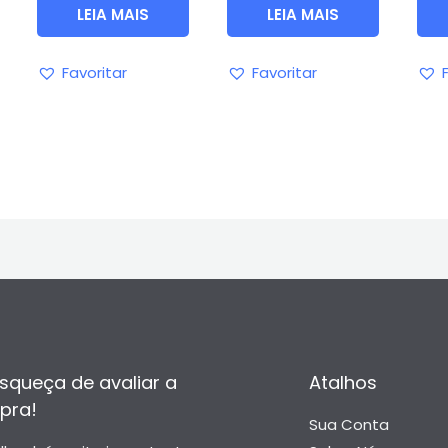
LEIA MAIS
LEIA MAIS
Favoritar
Favoritar
squeça de avaliar a
Atalhos
pra!
Sua Conta