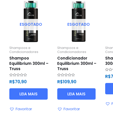
ESGOTADO
ESGOTADO
Shampoos e
Shampoos e
Sha
Condicionadores
Condicionadores
Cond
Shampoo
Condicionador
Sha
Equilibrium 300ml –
Equilibrium 300ml –
300
Truss
Truss
Avali
R$
7
0
Avaliação
Avaliação
R$
70,90
R$
109,90
de
0
0
5
de
de
5
5
LEIA MAIS
LEIA MAIS
Favoritar
Favoritar