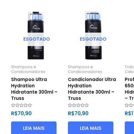
ESGOTADO
ESGOTADO
Shampoos e
Shampoos e
Trat
Condicionadores
Condicionadores
Cab
Shampoo Ultra
Condicionador Ultra
Prof
Hydration
Hydration
650
Hidratante 300ml –
Hidratante 300ml –
Hid
Truss
Truss
– T
Avaliação
Avaliação
Avali
R$
70,90
R$
70,90
R$
1
0
0
0
de
de
de
5
5
5
LEIA MAIS
LEIA MAIS