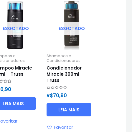
ESGOTADO
ESGOTADO
mpoos e
Shampoos e
icionadores
Condicionadores
mpoo Miracle
Condicionador
ml – Truss
Miracle 300ml –
Truss
ação
0,90
Avaliação
R$
70,90
0
de
LEIA MAIS
5
LEIA MAIS
Favoritar
Favoritar