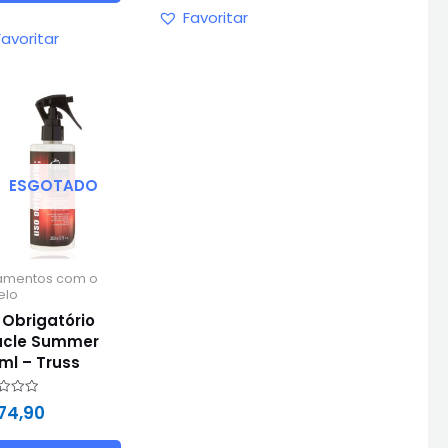
Favoritar
Favoritar
ESGOTADO
amentos com o
elo
 Obrigatório
acle Summer
ml – Truss
ação
74,90