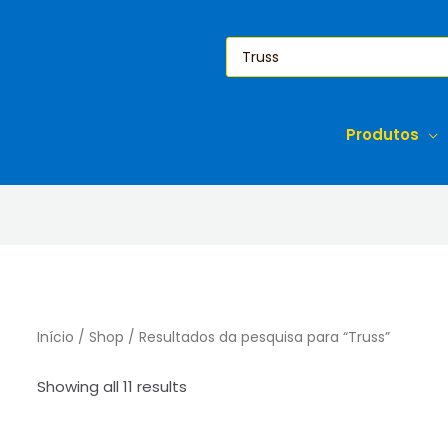
Pesquisar
produtos
Produtos
Início
/
Shop
/ Resultados da pesquisa para “Truss”
Sorted
Showing all 11 results
by
popularity