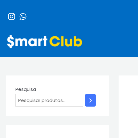
Ir
para
o
conteúdo
Pesquisa