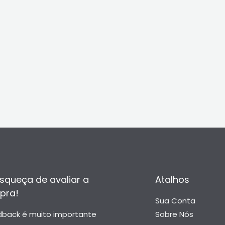
squeça de avaliar a
Atalhos
pra!
Sua Conta
dback é muito importante
Sobre Nós