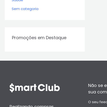
Sem categoria
Promoções em Destaque
Não se e
sua com
O seu fee
Realizando compras