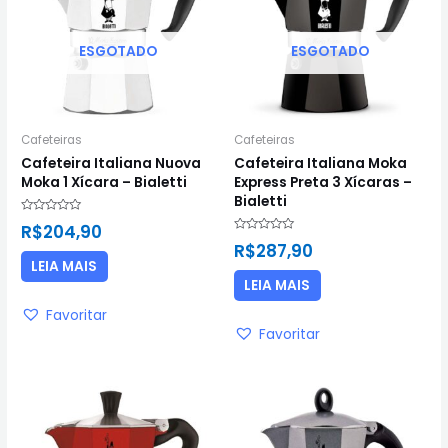
ESGOTADO
ESGOTADO
Cafeteiras
Cafeteiras
Cafeteira Italiana Nuova
Cafeteira Italiana Moka
Moka 1 Xícara – Bialetti
Express Preta 3 Xícaras –
Bialetti
Avaliação
R$
204,90
0
Avaliação
de
R$
287,90
0
5
de
LEIA MAIS
5
LEIA MAIS
Favoritar
Favoritar