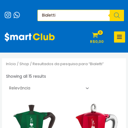
Ir
para
Pesquisar
produtos
o
conteúdo
MAI
R$
0,00
MEN
Início
/
Shop
/ Resultados da pesquisa para “Bialetti”
Sorted
Showing all 15 results
by
popularity