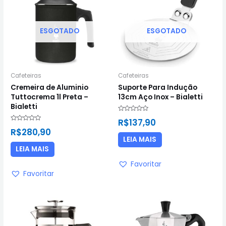
ESGOTADO
ESGOTADO
Cafeteiras
Cafeteiras
Cremeira de Aluminio
Suporte Para Indução
Tuttocrema 1l Preta –
13cm Aço Inox – Bialetti
Bialetti
Avaliação
R$
137,90
0
Avaliação
de
R$
280,90
0
5
de
LEIA MAIS
5
LEIA MAIS
Favoritar
Favoritar