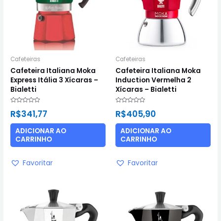
Cafeteiras
Cafeteiras
Cafeteira Italiana Moka
Cafeteira Italiana Moka
Express Itália 3 Xícaras –
Induction Vermelha 2
Bialetti
Xícaras – Bialetti
Avaliação
Avaliação
R$
341,77
R$
405,90
0
0
de
de
5
5
ADICIONAR AO
ADICIONAR AO
CARRINHO
CARRINHO
Favoritar
Favoritar