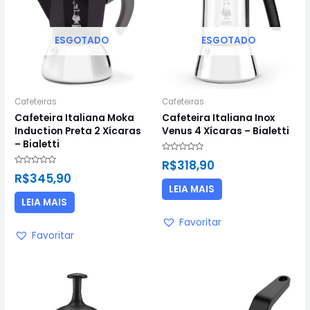
ESGOTADO
ESGOTADO
Cafeteiras
Cafeteiras
Cafeteira Italiana Moka
Cafeteira Italiana Inox
Induction Preta 2 Xícaras
Venus 4 Xícaras – Bialetti
– Bialetti
Avaliação
R$
318,90
0
Avaliação
de
R$
345,90
0
5
de
LEIA MAIS
5
LEIA MAIS
Favoritar
Favoritar