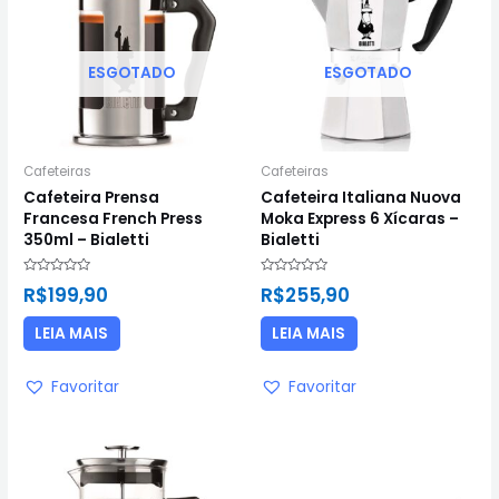
ESGOTADO
ESGOTADO
Cafeteiras
Cafeteiras
Cafeteira Prensa
Cafeteira Italiana Nuova
Francesa French Press
Moka Express 6 Xícaras –
350ml – Bialetti
Bialetti
Avaliação
Avaliação
R$
199,90
R$
255,90
0
0
de
de
5
5
LEIA MAIS
LEIA MAIS
Favoritar
Favoritar