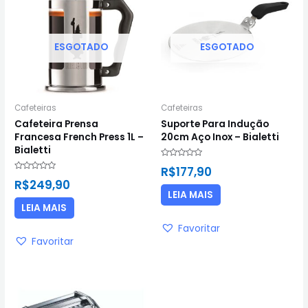
ESGOTADO
ESGOTADO
Cafeteiras
Cafeteiras
Cafeteira Prensa
Suporte Para Indução
Francesa French Press 1L –
20cm Aço Inox – Bialetti
Bialetti
Avaliação
R$
177,90
0
Avaliação
de
R$
249,90
0
5
de
LEIA MAIS
5
LEIA MAIS
Favoritar
Favoritar