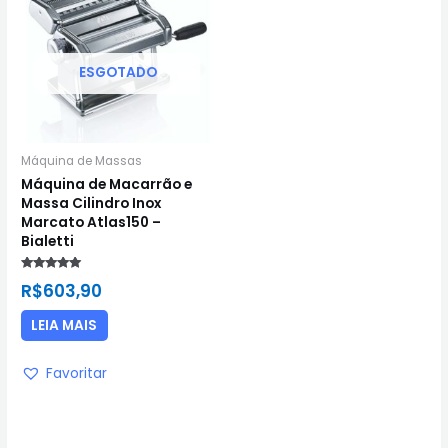
ESGOTADO
Máquina de Massas
Máquina de Macarrão e
Massa Cilindro Inox
Marcato Atlas150 –
Bialetti
Avaliação
R$
603,90
5.00
de 5
LEIA MAIS
Favoritar