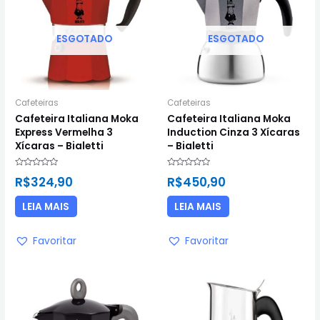
ESGOTADO
ESGOTADO
Cafeteiras
Cafeteiras
Cafeteira Italiana Moka
Cafeteira Italiana Moka
Express Vermelha 3
Induction Cinza 3 Xícaras
Xícaras – Bialetti
– Bialetti
Avaliação
Avaliação
R$
324,90
R$
450,90
0
0
de
de
5
5
LEIA MAIS
LEIA MAIS
Favoritar
Favoritar